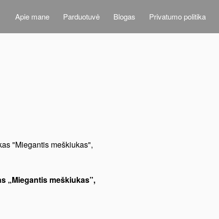
Apie mane
Parduotuvė
Blogas
Privatumo politika
as „Miegantis meškiukas”,
s