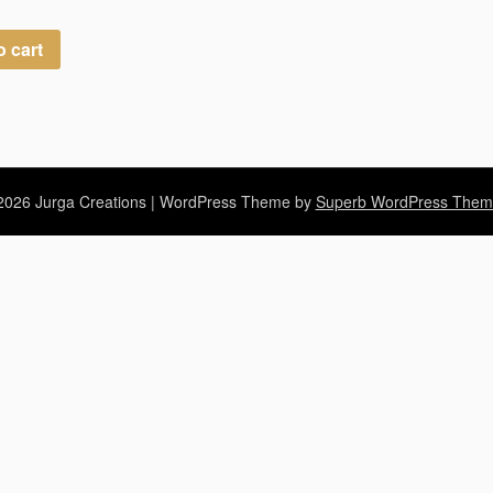
o cart
026 Jurga Creations
| WordPress Theme by
Superb WordPress Them