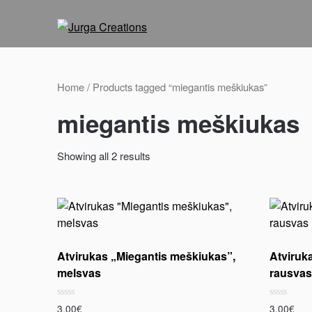
Home
/ Products tagged “miegantis meškiukas”
miegantis meškiukas
Showing all 2 results
Atvirukas „Miegantis meškiukas”,
Atviruk
melsvas
rausva
Rated
Rated
3.00
€
3.00
€