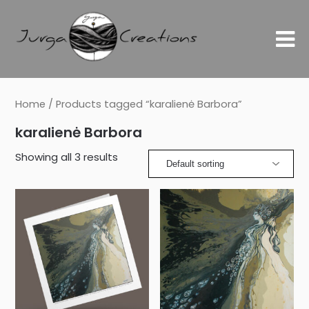
Home
/ Products tagged “karalienė Barbora”
karalienė Barbora
Showing all 3 results