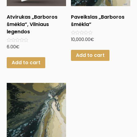
Atvirukas „Barboros
Paveikslas „Barboros
šmėkla”, Vilniaus
šmėkla”
legendos
Rated
10,000.00
€
0
Rated
6.00
€
out
0
of
Add to cart
out
5
of
Add to cart
5