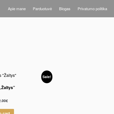
Apie mane
Parduotuvė
Blogas
Privatumo politika
Sale!
„Žaltys”
2.00
€
o cart