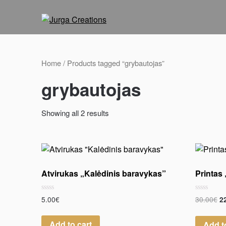
Home
/ Products tagged “grybautojas”
grybautojas
Showing all 2 results
Atvirukas „Kalėdinis baravykas”
Printas 
Rated
Rated
5.00
€
30.00
€
2
0
0
out
out
of
of
Add to cart
Add t
5
5