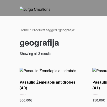
Home
/ Products tagged “geografija”
geografija
Showing all 3 results
Pasaulio Žemėlapis ant drobės
Pasauli
(A0)
(A1)
Rated
Rated
300.00
€
150.00
€
0
0
out
out