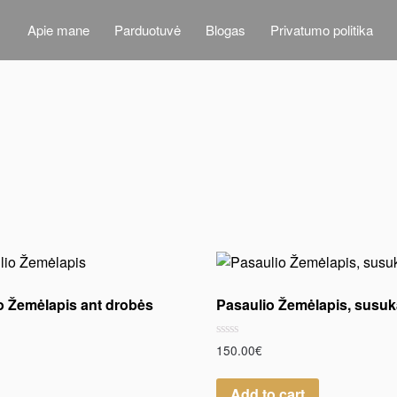
Apie mane
Parduotuvė
Blogas
Privatumo politika
o Žemėlapis ant drobės
Pasaulio Žemėlapis, susu
Rated
150.00
€
0
out
of
Add to cart
5