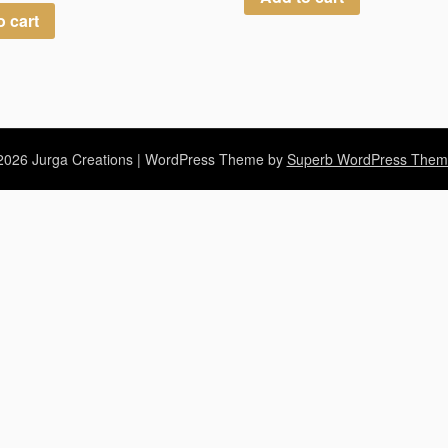
o cart
026 Jurga Creations
| WordPress Theme by
Superb WordPress Them