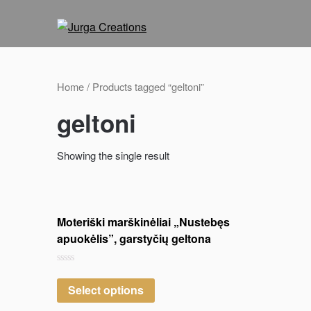
Home
/ Products tagged “geltoni”
geltoni
Showing the single result
Moteriški marškinėliai „Nustebęs
apuokėlis”, garstyčių geltona
Rated
0
Select options
out
of
5