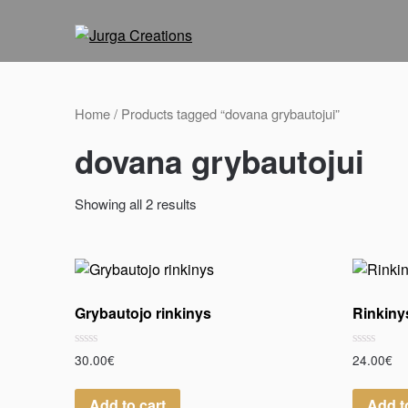
Home
/ Products tagged “dovana grybautojui”
dovana grybautojui
Showing all 2 results
Grybautojo rinkinys
Rinkiny
Rated
Rated
30.00
€
24.00
€
0
0
out
out
of
of
Add to cart
Add t
5
5