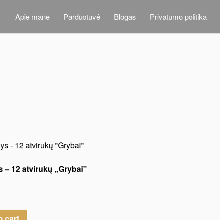
Apie mane
Parduotuvė
Blogas
Privatumo politika
s – 12 atvirukų „Grybai”
o cart